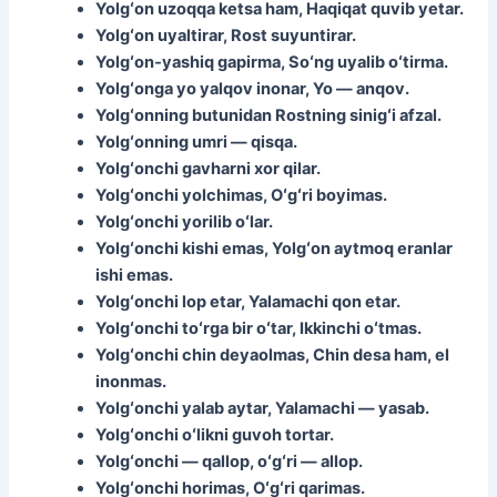
Yolgʻon uzoqqa ketsa ham, Haqiqat quvib yetar.
Yolgʻon uyaltirar, Rost suyuntirar.
Yolgʻon‑yashiq gapirma, Soʻng uyalib oʻtirma.
Yolgʻonga yo yalqov inonar, Yo — anqov.
Yolgʻonning butunidan Rostning sinigʻi afzal.
Yolgʻonning umri — qisqa.
Yolgʻonchi gavharni xor qilar.
Yolgʻonchi yolchimas, Oʻgʻri boyimas.
Yolgʻonchi yorilib oʻlar.
Yolgʻonchi kishi emas, Yolgʻon aytmoq eranlar
ishi emas.
Yolgʻonchi lop etar, Yalamachi qon etar.
Yolgʻonchi toʻrga bir oʻtar, Ikkinchi oʻtmas.
Yolgʻonchi chin deyaolmas, Chin desa ham, el
inonmas.
Yolgʻonchi yalab aytar, Yalamachi — yasab.
Yolgʻonchi oʻlikni guvoh tortar.
Yolgʻonchi — qallop, oʻgʻri — allop.
Yolgʻonchi horimas, Oʻgʻri qarimas.