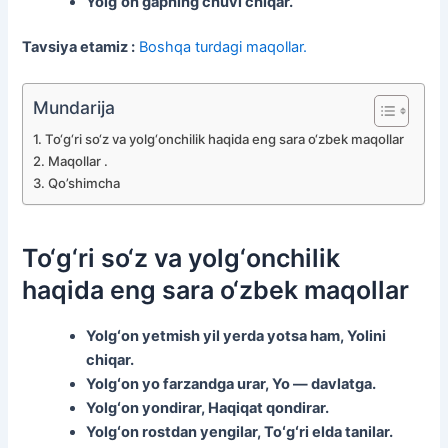
Yolgʻon gapning chuvi chiqar.
Tavsiya etamiz :
Boshqa turdagi maqollar.
Mundarija
To‘g‘ri so‘z va yolg‘onchilik haqida eng sara o‘zbek maqollar
Maqollar .
Qo’shimcha
To‘g‘ri so‘z va yolg‘onchilik
haqida eng sara o‘zbek maqollar
Yolgʻon yetmish yil yerda yotsa ham, Yolini
chiqar.
Yolgʻon yo farzandga urar, Yo — davlatga.
Yolgʻon yondirar, Haqiqat qondirar.
Yolgʻon rostdan yengilar, Toʻgʻri elda tanilar.