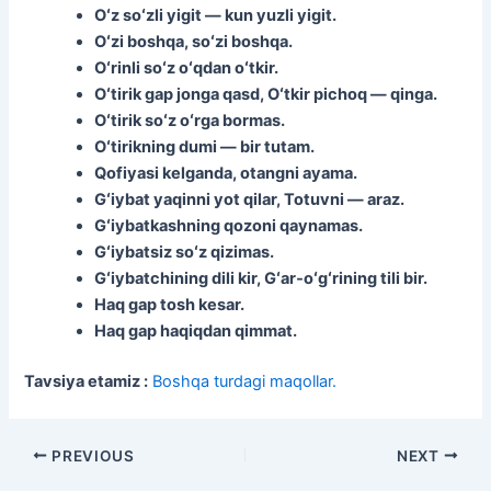
Oʻz soʻzli yigit — kun yuzli yigit.
Oʻzi boshqa, soʻzi boshqa.
Oʻrinli soʻz oʻqdan oʻtkir.
Oʻtirik gap jonga qasd, Oʻtkir pichoq — qinga.
Oʻtirik soʻz oʻrga bormas.
Oʻtirikning dumi — bir tutam.
Qofiyasi kelganda, otangni ayama.
Gʻiybat yaqinni yot qilar, Totuvni — araz.
Gʻiybatkashning qozoni qaynamas.
Gʻiybatsiz soʻz qizimas.
Gʻiybatchining dili kir, Gʻar‑oʻgʻrining tili bir.
Haq gap tosh kesar.
Haq gap haqiqdan qimmat.
Tavsiya etamiz :
Boshqa turdagi maqollar.
Post
PREVIOUS
NEXT
navigation