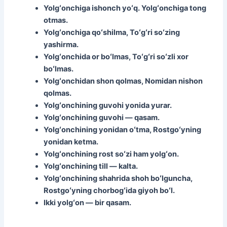
Yolgʻonchiga ishonch yoʻq. Yolgʻonchiga tong
otmas.
Yolgʻonchiga qoʻshilma, Toʻgʻri soʻzing
yashirma.
Yolgʻonchida or boʻlmas, Toʻgʻri soʻzli xor
boʻlmas.
Yolgʻonchidan shon qolmas, Nomidan nishon
qolmas.
Yolgʻonchining guvohi yonida yurar.
Yolgʻonchining guvohi — qasam.
Yolgʻonchining yonidan oʻtma, Rostgoʻyning
yonidan ketma.
Yolgʻonchining rost soʻzi ham yolgʻon.
Yolgʻonchining till — kalta.
Yolgʻonchining shahrida shoh boʻlguncha,
Rostgoʻyning chorbogʻida giyoh boʻl.
Ikki yolgʻon — bir qasam.