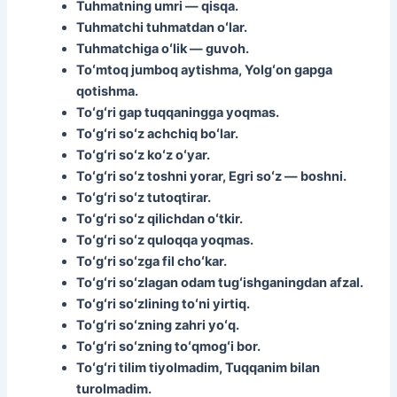
Tuhmatning umri — qisqa.
Tuhmatchi tuhmatdan oʻlar.
Tuhmatchiga oʻlik — guvoh.
Toʻmtoq jumboq aytishma, Yolgʻon gapga
qotishma.
Toʻgʻri gap tuqqaningga yoqmas.
Toʻgʻri soʻz achchiq boʻlar.
Toʻgʻri soʻz koʻz oʻyar.
Toʻgʻri soʻz toshni yorar, Egri soʻz — boshni.
Toʻgʻri soʻz tutoqtirar.
Toʻgʻri soʻz qilichdan oʻtkir.
Toʻgʻri soʻz quloqqa yoqmas.
Toʻgʻri soʻzga fil choʻkar.
Toʻgʻri soʻzlagan odam tugʻishganingdan afzal.
Toʻgʻri soʻzlining toʻni yirtiq.
Toʻgʻri soʻzning zahri yoʻq.
Toʻgʻri soʻzning toʻqmogʻi bor.
Toʻgʻri tilim tiyolmadim, Tuqqanim bilan
turolmadim.