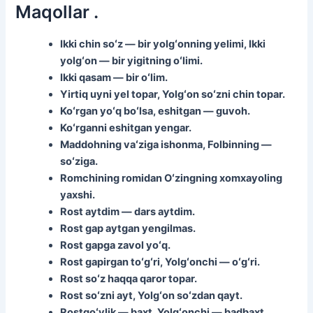
Maqollar .
Ikki chin soʻz — bir yolgʻonning yelimi, Ikki
yolgʻon — bir yigitning oʻlimi.
Ikki qasam — bir oʻlim.
Yirtiq uyni yel topar, Yolgʻon soʻzni chin topar.
Koʻrgan yoʻq boʻlsa, eshitgan — guvoh.
Koʻrganni eshitgan yengar.
Maddohning vaʻziga ishonma, Folbinning —
soʻziga.
Romchining romidan Oʻzingning xomxayoling
yaxshi.
Rost aytdim — dars aytdim.
Rost gap aytgan yengilmas.
Rost gapga zavol yoʻq.
Rost gapirgan toʻgʻri, Yolgʻonchi — oʻgʻri.
Rost soʻz haqqa qaror topar.
Rost soʻzni ayt, Yolgʻon soʻzdan qayt.
Rostgoʻylik — baxt, Yolgʻonchi — badbaxt.