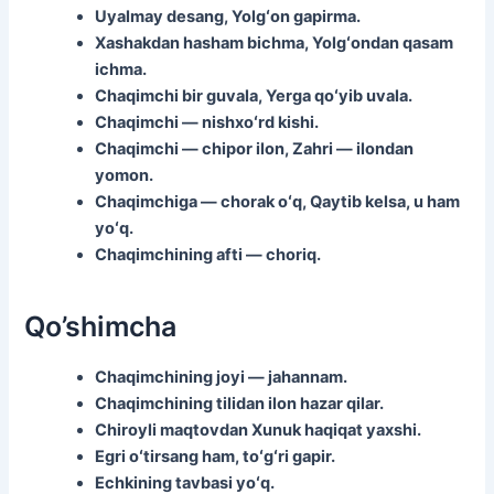
Uyalmay desang, Yolgʻon gapirma.
Xashakdan hasham bichma, Yolgʻondan qasam
ichma.
Chaqimchi bir guvala, Yerga qoʻyib uvala.
Chaqimchi — nishxoʻrd kishi.
Chaqimchi — chipor ilon, Zahri — ilondan
yomon.
Chaqimchiga — chorak oʻq, Qaytib kelsa, u ham
yoʻq.
Chaqimchining afti — choriq.
Qo’shimcha
Chaqimchining joyi — jahannam.
Chaqimchining tilidan ilon hazar qilar.
Chiroyli maqtovdan Xunuk haqiqat yaxshi.
Egri oʻtirsang ham, toʻgʻri gapir.
Echkining tavbasi yoʻq.