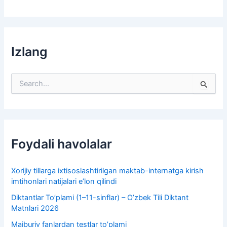
Izlang
S
e
a
r
c
h
f
Foydali havolalar
o
r
:
Xorijiy tillarga ixtisoslashtirilgan maktab-internatga kirish
imtihonlari natijalari e’lon qilindi
Diktantlar To’plami (1–11-sinflar) – O’zbek Tili Diktant
Matnlari 2026
Majburiy fanlardan testlar to’plami