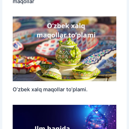
maqollar
O’zbek xalq maqollar to’plami.