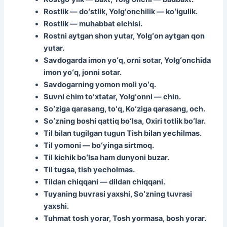
Rostlik — doʻstlik, Yolgʻonchilik — koʻigulik.
Rostlik — muhabbat elchisi.
Rostni aytgan shon yutar, Yolgʻon aytgan qon
yutar.
Savdogarda imon yoʻq, orni sotar, Yolgʻonchida
imon yoʻq, jonni sotar.
Savdogarning yomon moli yoʻq.
Suvni chim toʻxtatar, Yolgʻonni — chin.
Soʻziga qarasang, toʻq, Koʻziga qarasang, och.
Soʻzning boshi qattiq boʻlsa, Oxiri totlik boʻlar.
Til bilan tugilgan tugun Tish bilan yechilmas.
Til yomoni — boʻyinga sirtmoq.
Til kichik boʻlsa ham dunyoni buzar.
Til tugsa, tish yecholmas.
Tildan chiqqani — dildan chiqqani.
Tuyaning buvrasi yaxshi, Soʻzning tuvrasi
yaxshi.
Tuhmat tosh yorar, Tosh yormasa, bosh yorar.