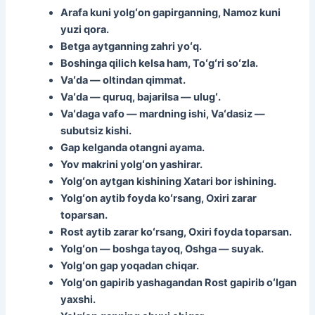
Arafa kuni yolgʻon gapirganning, Namoz kuni
yuzi qora.
Betga aytganning zahri yoʻq.
Boshinga qilich kelsa ham, Toʻgʻri soʻzla.
Vaʻda — oltindan qimmat.
Vaʻda — quruq, bajarilsa — ulugʻ.
Vaʻdaga vafo — mardning ishi, Vaʻdasiz —
subutsiz kishi.
Gap kelganda otangni ayama.
Yov makrini yolgʻon yashirar.
Yolgʻon aytgan kishining Xatari bor ishining.
Yolgʻon aytib foyda koʻrsang, Oxiri zarar
toparsan.
Rost aytib zarar koʻrsang, Oxiri foyda toparsan.
Yolgʻon — boshga tayoq, Oshga — suyak.
Yolgʻon gap yoqadan chiqar.
Yolgʻon gapirib yashagandan Rost gapirib oʻlgan
yaxshi.