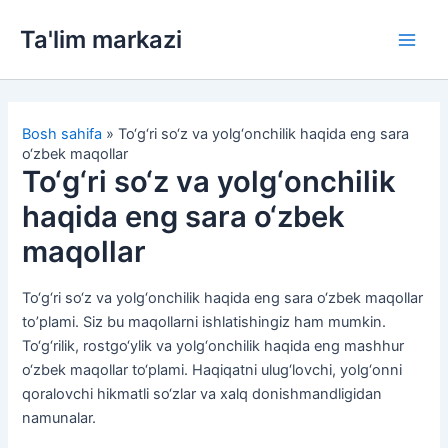
Skip
Ta'lim markazi
to
Main
content
Men
Bosh sahifa
»
To‘g‘ri so‘z va yolg‘onchilik haqida eng sara
o‘zbek maqollar
To‘g‘ri so‘z va yolg‘onchilik
haqida eng sara o‘zbek
maqollar
To‘g‘ri so‘z va yolg‘onchilik haqida eng sara o‘zbek maqollar
to’plami. Siz bu maqollarni ishlatishingiz ham mumkin.
To‘g‘rilik, rostgo‘ylik va yolg‘onchilik haqida eng mashhur
o‘zbek maqollar to‘plami. Haqiqatni ulug‘lovchi, yolg‘onni
qoralovchi hikmatli so‘zlar va xalq donishmandligidan
namunalar.