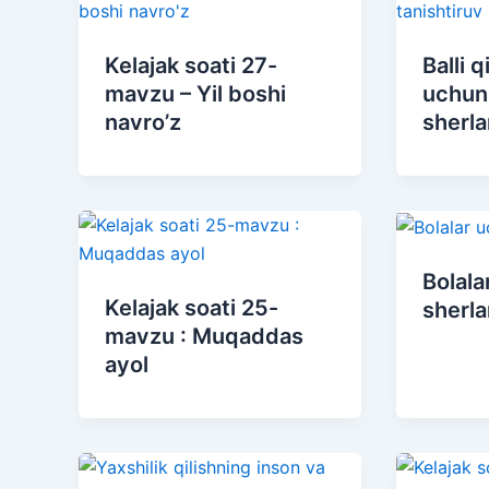
Kelajak soati 27-
Balli q
mavzu – Yil boshi
uchun 
navro’z
sherla
Bolala
Kelajak soati 25-
sherla
mavzu : Muqaddas
ayol