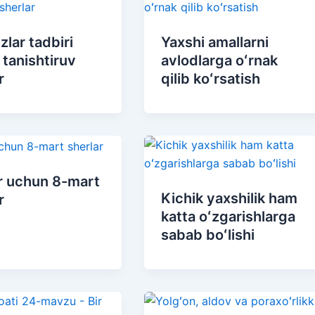
izlar tadbiri
Yaxshi amallarni
tanishtiruv
avlodlarga oʻrnak
r
qilib koʻrsatish
r uchun 8-mart
Kichik yaxshilik ham
r
katta oʻzgarishlarga
sabab boʻlishi