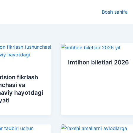
Bosh sahifa
Imtihon biletlari 2026
tsion fikrlash
nchasi va
aviy hayotdagi
yati