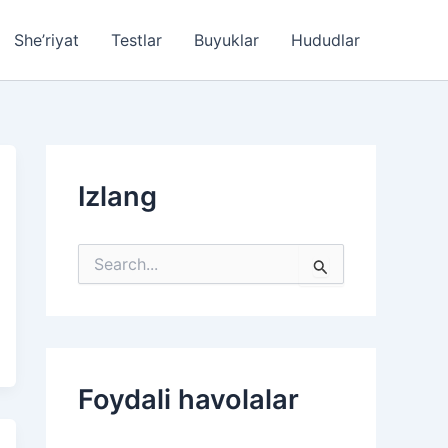
She’riyat
Testlar
Buyuklar
Hududlar
Izlang
S
e
a
r
c
h
f
Foydali havolalar
o
r
: