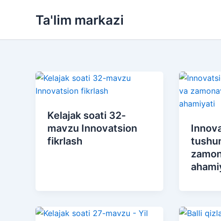
Skip
Ta'lim markazi
to
content
Kelajak soati 32-
mavzu Innovatsion
Innova
fikrlash
tushu
zamon
ahami