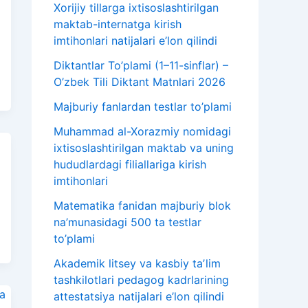
Xorijiy tillarga ixtisoslashtirilgan
maktab-internatga kirish
imtihonlari natijalari e’lon qilindi
Diktantlar To’plami (1–11-sinflar) –
O’zbek Tili Diktant Matnlari 2026
Majburiy fanlardan testlar to’plami
Muhammad al-Xorazmiy nomidagi
ixtisoslashtirilgan maktab va uning
hududlardagi filiallariga kirish
imtihonlari
Matematika fanidan majburiy blok
na’munasidagi 500 ta testlar
to’plami
Akademik litsey va kasbiy taʼlim
tashkilotlari pedagog kadrlarining
attestatsiya natijalari e’lon qilindi