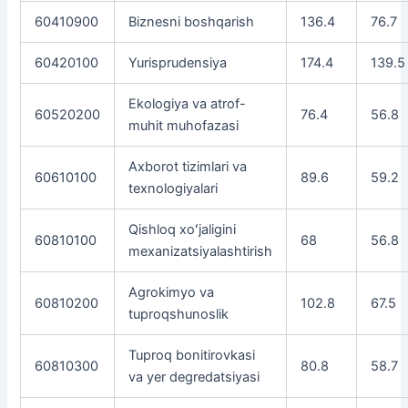
60410900
Biznesni boshqarish
136.4
76.7
60420100
Yurisprudensiya
174.4
139.5
Ekologiya va atrof-
60520200
76.4
56.8
muhit muhofazasi
Axborot tizimlari va
60610100
89.6
59.2
texnologiyalari
Qishloq xoʻjaligini
60810100
68
56.8
mexanizatsiyalashtirish
Agrokimyo va
60810200
102.8
67.5
tuproqshunoslik
Tuproq bonitirovkasi
60810300
80.8
58.7
va yer degredatsiyasi