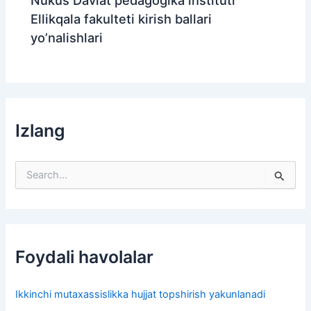
Nukus Davlat pedagogika instituti
Ellikqala fakulteti kirish ballari
yo’nalishlari
Izlang
S
e
a
r
c
h
f
Foydali havolalar
o
r
:
Ikkinchi mutaxassislikka hujjat topshirish yakunlanadi