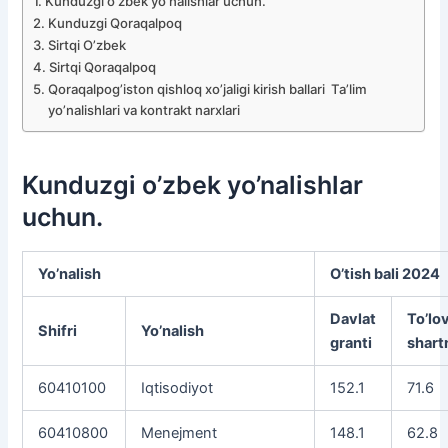
Kunduzgi o’zbek yo’nalishlar uchun.
Kunduzgi Qoraqalpoq
Sirtqi O’zbek
Sirtqi Qoraqalpoq
Qoraqalpog’iston qishloq xo’jaligi kirish ballari Ta’lim
yo’nalishlari va kontrakt narxlari
Kunduzgi o’zbek yo’nalishlar
uchun.
Yo’nalish
O’tish bali 2024
Davlat
To’lo
Shifri
Yo’nalish
granti
shar
60410100
Iqtisodiyot
152.1
71.6
60410800
Menejment
148.1
62.8