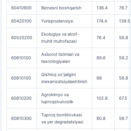
60410900
Biznesni boshqarish
136.4
76.7
60420100
Yurisprudensiya
174.4
139.5
Ekologiya va atrof-
60520200
76.4
56.8
muhit muhofazasi
Axborot tizimlari va
60610100
89.6
59.2
texnologiyalari
Qishloq xoʻjaligini
60810100
68
56.8
mexanizatsiyalashtirish
Agrokimyo va
60810200
102.8
67.5
tuproqshunoslik
Tuproq bonitirovkasi
60810300
80.8
58.7
va yer degredatsiyasi