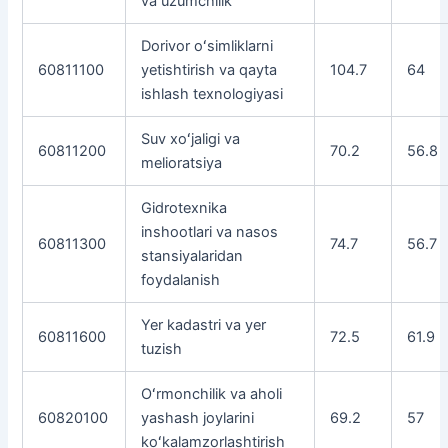
va uzumchilik
Dorivor oʻsimliklarni
60811100
yetishtirish va qayta
104.7
64
ishlash texnologiyasi
Suv xoʻjaligi va
60811200
70.2
56.8
melioratsiya
Gidrotexnika
inshootlari va nasos
60811300
74.7
56.7
stansiyalaridan
foydalanish
Yer kadastri va yer
60811600
72.5
61.9
tuzish
Oʻrmonchilik va aholi
60820100
yashash joylarini
69.2
57
koʻkalamzorlashtirish