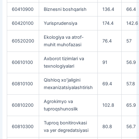
60410900
Biznesni boshqarish
136.4
66.4
60420100
Yurisprudensiya
174.4
142.6
Ekologiya va atrof-
60520200
76.4
57
muhit muhofazasi
Axborot tizimlari va
60610100
91
56.9
texnologiyalari
Qishloq xoʻjaligini
60810100
69.4
57.8
mexanizatsiyalashtirish
Agrokimyo va
60810200
102.8
65.9
tuproqshunoslik
Tuproq bonitirovkasi
60810300
80.8
56.7
va yer degredatsiyasi