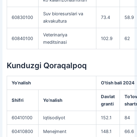
Suv bioresurslari va
60830100
73.4
58.9
akvakultura
Veterinariya
60840100
102.9
62
meditsinasi
Kunduzgi Qoraqalpoq
Yo’nalish
O’tish bali 2024
Davlat
To’lo
Shifri
Yo’nalish
granti
shar
60410100
Iqtisodiyot
152.1
84
60410800
Menejment
148.1
66.6