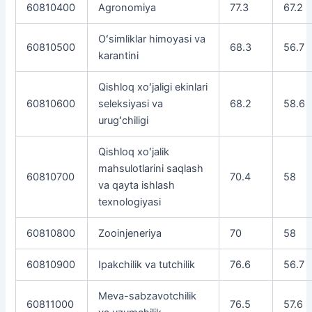
60810400
Agronomiya
77.3
67.2
Oʻsimliklar himoyasi va
60810500
68.3
56.7
karantini
Qishloq xoʻjaligi ekinlari
60810600
seleksiyasi va
68.2
58.6
urugʻchiligi
Qishloq xoʻjalik
mahsulotlarini saqlash
60810700
70.4
58
va qayta ishlash
texnologiyasi
60810800
Zooinjeneriya
70
58
60810900
Ipakchilik va tutchilik
76.6
56.7
Meva-sabzavotchilik
60811000
76.5
57.6