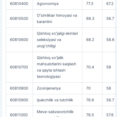
60810400
Agronomiya
77.3
67.2
Oʻsimliklar himoyasi va
60810500
68.3
56.7
karantini
Qishloq xoʻjaligi ekinlari
60810600
seleksiyasi va
68.2
58.6
urugʻchiligi
Qishloq xoʻjalik
mahsulotlarini saqlash
60810700
70.4
58
va qayta ishlash
texnologiyasi
60810800
Zooinjeneriya
70
58
60810900
Ipakchilik va tutchilik
76.6
56.7
Meva-sabzavotchilik
60811000
76.5
57.6