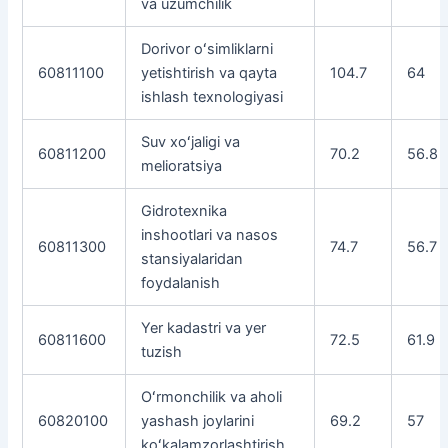
va uzumchilik
Dorivor oʻsimliklarni
60811100
yetishtirish va qayta
104.7
64
ishlash texnologiyasi
Suv xoʻjaligi va
60811200
70.2
56.8
melioratsiya
Gidrotexnika
inshootlari va nasos
60811300
74.7
56.7
stansiyalaridan
foydalanish
Yer kadastri va yer
60811600
72.5
61.9
tuzish
Oʻrmonchilik va aholi
60820100
yashash joylarini
69.2
57
koʻkalamzorlashtirish