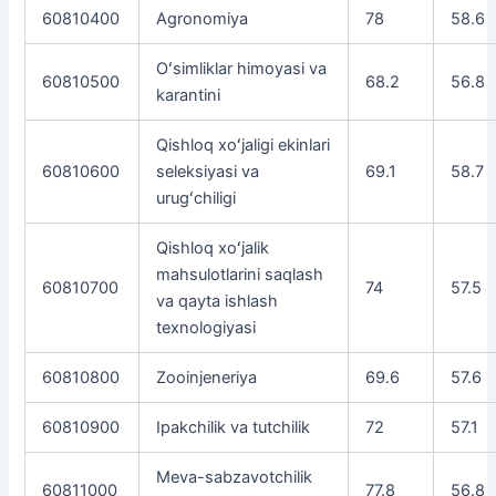
60810400
Agronomiya
78
58.6
Oʻsimliklar himoyasi va
60810500
68.2
56.8
karantini
Qishloq xoʻjaligi ekinlari
60810600
seleksiyasi va
69.1
58.7
urugʻchiligi
Qishloq xoʻjalik
mahsulotlarini saqlash
60810700
74
57.5
va qayta ishlash
texnologiyasi
60810800
Zooinjeneriya
69.6
57.6
60810900
Ipakchilik va tutchilik
72
57.1
Meva-sabzavotchilik
60811000
77.8
56.8