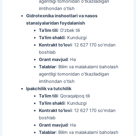
agentligi tomonidan o’tkaziladigan
imtihondan o’tish
Gidrotexnika inshootlari va nasos
stansiyalaridan foydalanish
Ta’lim tili
: O’zbek tili
Ta’lim shakli
: Kunduzgi
Kontrakt to’lovi
: 12 627 170 so’mdan
boshlab
Grant mavjud
: Ha
Talablar
: Bilim va malakalarni baholash
agentligi tomonidan o’tkaziladigan
imtihondan o’tish
Ipakchilik va tutchilik
Ta’lim tili
: Qoraqalpoq tili
Ta’lim shakli
: Kunduzgi
Kontrakt to’lovi
: 12 627 170 so’mdan
boshlab
Grant mavjud
: Ha
Talablar
: Bilim va malakalarni baholash