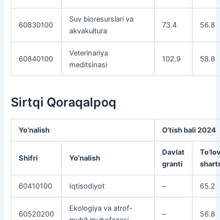
Suv bioresurslari va
60830100
73.4
56.8
akvakultura
Veterinariya
60840100
102.9
58.8
meditsinasi
Sirtqi Qoraqalpoq
Yo’nalish
O’tish bali 2024
Davlat
To’lo
Shifri
Yo’nalish
granti
shar
60410100
Iqtisodiyot
–
65.2
Ekologiya va atrof-
60520200
–
56.8
muhit muhofazasi