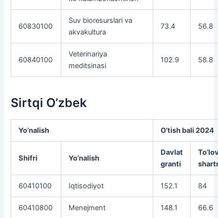
Suv bioresurslari va
60830100
73.4
56.8
akvakultura
Veterinariya
60840100
102.9
58.8
meditsinasi
Sirtqi O’zbek
Yo’nalish
O’tish bali 2024
Davlat
To’lo
Shifri
Yo’nalish
granti
shar
60410100
Iqtisodiyot
152.1
84
60410800
Menejment
148.1
66.6