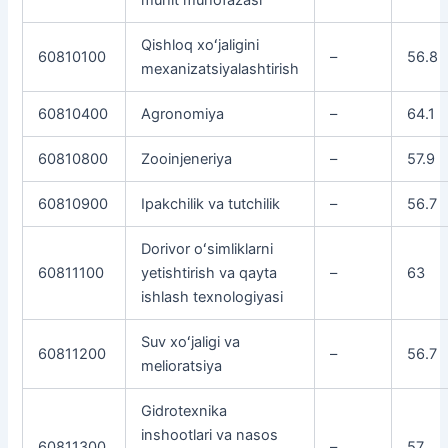
Qishloq xoʻjaligini
60810100
–
56.8
mexanizatsiyalashtirish
60810400
Agronomiya
–
64.1
60810800
Zooinjeneriya
–
57.9
60810900
Ipakchilik va tutchilik
–
56.7
Dorivor oʻsimliklarni
60811100
yetishtirish va qayta
–
63
ishlash texnologiyasi
Suv xoʻjaligi va
60811200
–
56.7
melioratsiya
Gidrotexnika
inshootlari va nasos
60811300
–
57