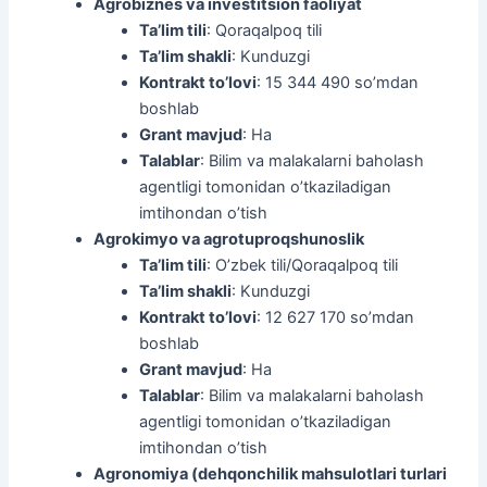
Agrobiznes va investitsion faoliyat
Ta’lim tili
: Qoraqalpoq tili
Ta’lim shakli
: Kunduzgi
Kontrakt to’lovi
: 15 344 490 so’mdan
boshlab
Grant mavjud
: Ha
Talablar
: Bilim va malakalarni baholash
agentligi tomonidan o’tkaziladigan
imtihondan o’tish
Agrokimyo va agrotuproqshunoslik
Ta’lim tili
: O’zbek tili/Qoraqalpoq tili
Ta’lim shakli
: Kunduzgi
Kontrakt to’lovi
: 12 627 170 so’mdan
boshlab
Grant mavjud
: Ha
Talablar
: Bilim va malakalarni baholash
agentligi tomonidan o’tkaziladigan
imtihondan o’tish
Agronomiya (dehqonchilik mahsulotlari turlari