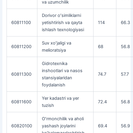
va uzumchilik
Dorivor oʻsimliklarni
60811100
yetishtirish va qayta
114
66.3
ishlash texnologiyasi
Suv xoʻjaligi va
60811200
68
56.8
melioratsiya
Gidrotexnika
inshootlari va nasos
60811300
74.7
57.7
stansiyalaridan
foydalanish
Yer kadastri va yer
60811600
72.4
56.8
tuzish
Oʻrmonchilik va aholi
60820100
yashash joylarini
69.4
56.9
koʻkalamzorlashtirish