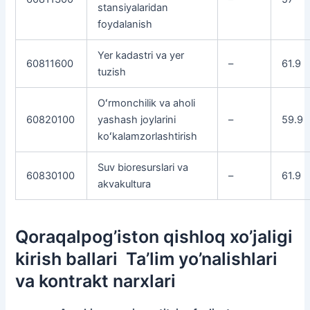
stansiyalaridan
foydalanish
Yer kadastri va yer
60811600
–
61.9
tuzish
Oʻrmonchilik va aholi
60820100
yashash joylarini
–
59.9
koʻkalamzorlashtirish
Suv bioresurslari va
60830100
–
61.9
akvakultura
Qoraqalpog’iston qishloq xo’jaligi
kirish ballari Ta’lim yo’nalishlari
va kontrakt narxlari