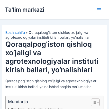
Skip
Ta'lim markazi
to
Main
content
Men
Bosh sahifa
»
Qoraqalpog’iston qishloq xo’jaligi va
agrotexnologiyalar instituti kirish ballari, yo’nalishlari
Qoraqalpog’iston qishloq
xo’jaligi va
agrotexnologiyalar instituti
kirish ballari, yo’nalishlari
Qoraqalpog’iston qishloq xo’jaligi va agrotexnologiyalar
instituti kirish ballari, yo’nalishlari haqida ma’lumotlar.
Mundarija