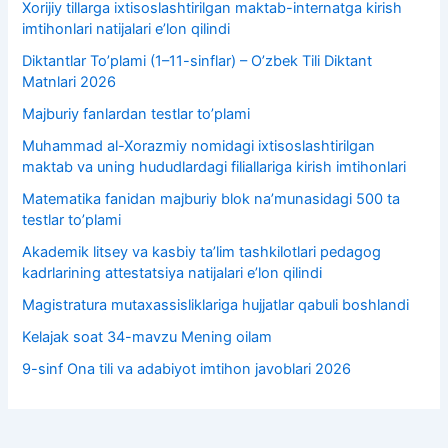
Xorijiy tillarga ixtisoslashtirilgan maktab-internatga kirish
imtihonlari natijalari e’lon qilindi
Diktantlar To’plami (1–11-sinflar) – O’zbek Tili Diktant
Matnlari 2026
Majburiy fanlardan testlar to’plami
Muhammad al-Xorazmiy nomidagi ixtisoslashtirilgan
maktab va uning hududlardagi filiallariga kirish imtihonlari
Matematika fanidan majburiy blok na’munasidagi 500 ta
testlar to’plami
Akademik litsey va kasbiy taʼlim tashkilotlari pedagog
kadrlarining attestatsiya natijalari e’lon qilindi
Magistratura mutaxassisliklariga hujjatlar qabuli boshlandi
Kelajak soat 34-mavzu Mening oilam
9-sinf Ona tili va adabiyot imtihon javoblari 2026