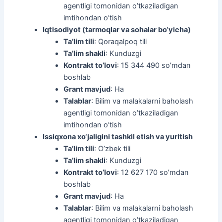
agentligi tomonidan o’tkaziladigan
imtihondan o’tish
Iqtisodiyot (tarmoqlar va sohalar bo‘yicha)
Ta’lim tili
: Qoraqalpoq tili
Ta’lim shakli
: Kunduzgi
Kontrakt to’lovi
: 15 344 490 so’mdan
boshlab
Grant mavjud
: Ha
Talablar
: Bilim va malakalarni baholash
agentligi tomonidan o’tkaziladigan
imtihondan o’tish
Issiqxona xo‘jaligini tashkil etish va yuritish
Ta’lim tili
: O’zbek tili
Ta’lim shakli
: Kunduzgi
Kontrakt to’lovi
: 12 627 170 so’mdan
boshlab
Grant mavjud
: Ha
Talablar
: Bilim va malakalarni baholash
agentligi tomonidan o’tkaziladigan