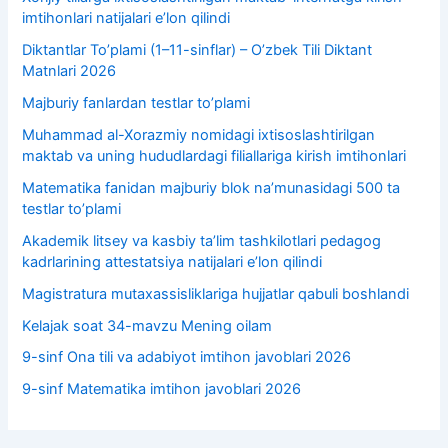
imtihonlari natijalari e’lon qilindi
Diktantlar To’plami (1–11-sinflar) – O’zbek Tili Diktant
Matnlari 2026
Majburiy fanlardan testlar to’plami
Muhammad al-Xorazmiy nomidagi ixtisoslashtirilgan
maktab va uning hududlardagi filiallariga kirish imtihonlari
Matematika fanidan majburiy blok na’munasidagi 500 ta
testlar to’plami
Akademik litsey va kasbiy taʼlim tashkilotlari pedagog
kadrlarining attestatsiya natijalari e’lon qilindi
Magistratura mutaxassisliklariga hujjatlar qabuli boshlandi
Kelajak soat 34-mavzu Mening oilam
9-sinf Ona tili va adabiyot imtihon javoblari 2026
9-sinf Matematika imtihon javoblari 2026