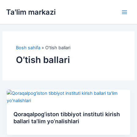
Skip
Ta'lim markazi
to
Main
content
Men
Bosh sahifa
»
O'tish ballari
O’tish ballari
Qoraqalpog’iston tibbiyot instituti kirish
ballari ta’lim yo’nalishlari