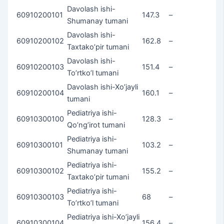
Davolash ishi-
60910200101
147.3
–
Shumanay tumani
Davolash ishi-
60910200102
162.8
–
Taxtako’pir tumani
Davolash ishi-
60910200103
151.4
–
To’rtko’l tumani
Davolash ishi-Xo’jayli
60910200104
160.1
–
tumani
Pediatriya ishi-
60910300100
128.3
–
Qo’ng’irot tumani
Pediatriya ishi-
60910300101
103.2
–
Shumanay tumani
Pediatriya ishi-
60910300102
155.2
–
Taxtako’pir tumani
Pediatriya ishi-
60910300103
68
–
To’rtko’l tumani
Pediatriya ishi-Xo’jayli
60910300104
156.4
–