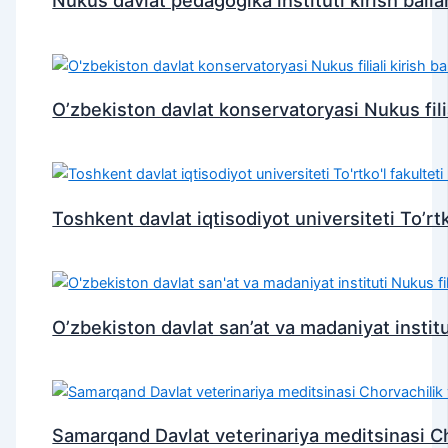
Nukus davlat pedagogika instituti kirish ballar
O’zbekiston davlat konservatoryasi Nukus filial
Toshkent davlat iqtisodiyot universiteti To’rtko’
O’zbekiston davlat san’at va madaniyat instituti
Samarqand Davlat veterinariya meditsinasi Chor