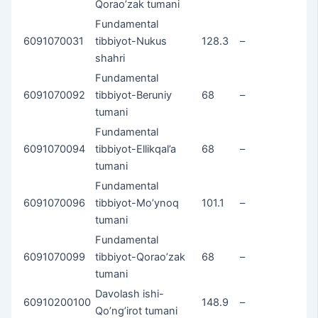
Qorao’zak tumani
Fundamental
6091070031
tibbiyot-Nukus
128.3
–
shahri
Fundamental
6091070092
tibbiyot-Beruniy
68
–
tumani
Fundamental
6091070094
tibbiyot-Ellikqal’a
68
–
tumani
Fundamental
6091070096
tibbiyot-Mo’ynoq
101.1
–
tumani
Fundamental
6091070099
tibbiyot-Qorao’zak
68
–
tumani
Davolash ishi-
60910200100
148.9
–
Qo’ng’irot tumani