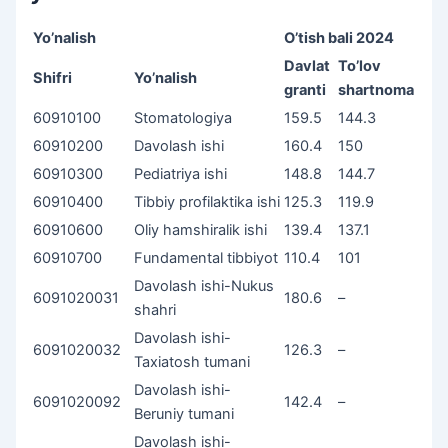
Yo’nalish
O’tish bali 2024
Davlat
To’lov
Shifri
Yo’nalish
granti
shartnoma
60910100
Stomatologiya
159.5
144.3
60910200
Davolash ishi
160.4
150
60910300
Pediatriya ishi
148.8
144.7
60910400
Tibbiy profilaktika ishi
125.3
119.9
60910600
Oliy hamshiralik ishi
139.4
137.1
60910700
Fundamental tibbiyot
110.4
101
Davolash ishi-Nukus
6091020031
180.6
–
shahri
Davolash ishi-
6091020032
126.3
–
Taxiatosh tumani
Davolash ishi-
6091020092
142.4
–
Beruniy tumani
Davolash ishi-