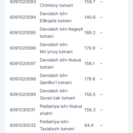
6091020093
159.7
–
Chimboy tumani
Davolash ishi-
6091020094
140.6
–
Ellikqal’a tumani
Davolash ishi-Kegeyli
6091020095
168.2
–
tumani
Davolash ishi-
6091020096
170.9
–
Mo’ynoq tumani
Davolash ishi-Nukus
6091020097
156.1
–
tumani
Davolash ishi-
6091020098
179.6
–
Qanliko’l tumani
Davolash ishi-
6091020099
158.5
–
Qorao’zak tumani
Pediatriya ishi-Nukus
6091030031
156.3
–
shahri
Pediatriya ishi-
6091030032
94.4
–
Taxiatosh tumani