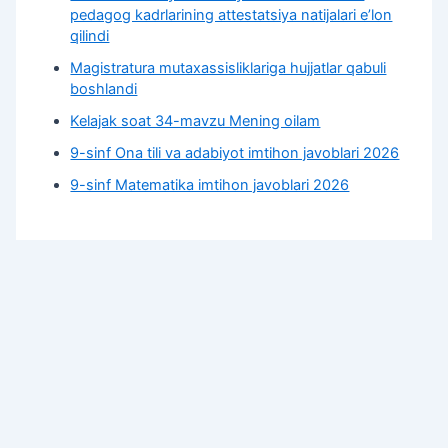
pedagog kadrlarining attestatsiya natijalari e’lon
qilindi
Magistratura mutaxassisliklariga hujjatlar qabuli
boshlandi
Kelajak soat 34-mavzu Mening oilam
9-sinf Ona tili va adabiyot imtihon javoblari 2026
9-sinf Matematika imtihon javoblari 2026