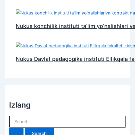
Nukus konchilik instituti ta’lim yo’nalishlari va
Nukus Davlat pedagogika instituti Ellikqala faku
Izlang
S
e
a