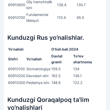
Oliy hamshiralik
60910600
139.4
130.7
ishi
Fundamental
60910700
110.4
95.5
tibbiyot
Kunduzgi Rus yo’nalishlar.
Yo’nalish
O’tish bali 2024
Davlat
To’lov
Shifri
Yo’nalish
granti
shartnoma
60910100
Stomatologiya
159.5
134
60910200
Davolash ishi
162.5
136.1
60910300
Pediatriya ishi
148.6
122.2
Kunduzgi Qoraqalpoq ta’lim
yo’nalishlari