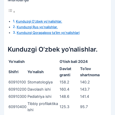
Kunduzgi O’zbek yo’nalishlar.
Kunduzgi Rus yo’nalishlar.
Kunduzgi Qoraqalpoq ta’lim yo’nalishlari
Kunduzgi O’zbek yo’nalishlar.
Yo’nalish
O’tish bali 2024
Davlat
To’lov
Shifri
Yo’nalish
granti
shartnoma
60910100
Stomatologiya
158.2
140.2
60910200
Davolash ishi
160.4
143.7
60910300
Pediatriya ishi
148.6
141.4
Tibbiy profilaktika
60910400
125.3
95.7
ishi