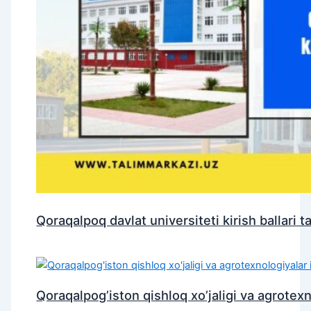
Qoraqalpoq davlat universiteti kirish ballari ta
Qoraqalpog’iston qishloq xo’jaligi va agrotexnol