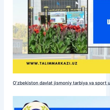
O’zbekiston davlat jismoniy tarbiya va sport uni