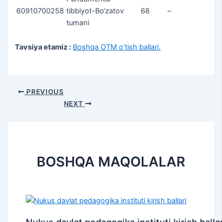
60910700258
tibbiyot-Bo‘zatov
68
–
tumani
Tavsiya etamiz :
Boshqa OTM o’tish ballari.
Post
PREVIOUS
navigation
NEXT
BOSHQA MAQOLALAR