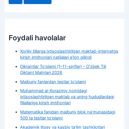
r
c
h
f
o
r
Foydali havolalar
:
Xorijiy tillarga ixtisoslashtirilgan maktab-internatga
kirish imtihonlari natijalari e’lon qilindi
Diktantlar To’plami (1–11-sinflar) – O’zbek Tili
Diktant Matnlari 2026
Majburiy fanlardan testlar to’plami
Muhammad al-Xorazmiy nomidagi
ixtisoslashtirilgan maktab va uning hududlardagi
filiallariga kirish imtihonlari
Matematika fanidan majburiy blok na’munasidagi
500 ta testlar to’plami
Akademik litsey va kasbiy taʼlim tashkilotlari