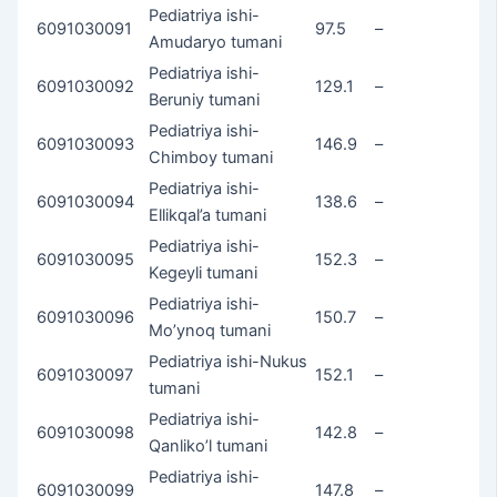
Pediatriya ishi-
6091030091
97.5
–
Amudaryo tumani
Pediatriya ishi-
6091030092
129.1
–
Beruniy tumani
Pediatriya ishi-
6091030093
146.9
–
Chimboy tumani
Pediatriya ishi-
6091030094
138.6
–
Ellikqal’a tumani
Pediatriya ishi-
6091030095
152.3
–
Kegeyli tumani
Pediatriya ishi-
6091030096
150.7
–
Mo’ynoq tumani
Pediatriya ishi-Nukus
6091030097
152.1
–
tumani
Pediatriya ishi-
6091030098
142.8
–
Qanliko’l tumani
Pediatriya ishi-
6091030099
147.8
–