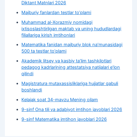
Diktant Matnlari 2026
Majburiy fanlardan testlar to’plami
Muhammad al-Xorazmiy nomidagi
ixtisoslashtirilgan maktab va uning hududlardagi
filiallariga kirish imtihonlari
Matematika fanidan majburiy blok na’munasidagi
500 ta testlar to’plami
Akademik litsey va kasbiy taʼlim tashkilotlari
pedagog kadrlarining attestatsiya natijalari e’lon
qilindi
Magistratura mutaxassisliklariga hujjatlar qabuli
boshlandi
Kelajak soat 34-mavzu Mening oilam
9-sinf Ona tili va adabiyot imtihon javoblari 2026
9-sinf Matematika imtihon javoblari 2026