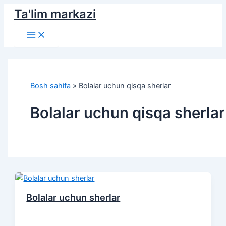
Skip
Ta'lim markazi
to
Main
content
Menu
Bosh sahifa
»
Bolalar uchun qisqa sherlar
Bolalar uchun qisqa sherlar
Bolalar uchun sherlar