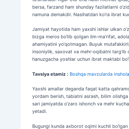
bersa, farzand ham shunday fazilatlarni o‘zid
namuna demakdir. Nasihatdan ko‘ra ibrat kuchl
Jamiyat hayotida ham yaxshi ishlar ulkan o‘
bizga meros bo‘lib qolgan ilm-ma’rifat, adol
ahamiyatini yo‘qotmagan. Buyuk mutafakkirl
insoniylik, saxovat va mehr-oqibatni targ‘ib
hanuzgacha yoshlar uchun ibrat maktabi bo‘
Tavsiya etamiz :
Boshqa mavzularda inshola
Yaxshi amallar deganda faqat katta qahramon
yordam berish, tabiatni asrash, bilim olishga
sari jamiyatda o‘zaro ishonch va mehr kucha
yetadi.
Bugungi kunda axborot oqimi kuchli bo‘lgan 