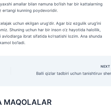
 yaxshi amallar bilan namuna bo‘lish har bir kattalarning
iz ertangi kunning poydevoridir.
lajak uchun ekilgan urug‘dir. Agar biz ezgulik urug‘ini
amiz. Shuning uchun har bir inson o‘z hayotida halollik,
i avlodlarga ibrat sifatida ko‘rsatishi lozim. Ana shunda
kamol bo‘ladi.
NEX
A MAQOLALAR