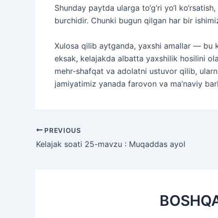
Shunday paytda ularga to‘g‘ri yo‘l ko‘rsatish,
burchidir. Chunki bugun qilgan har bir ishim
Xulosa qilib aytganda, yaxshi amallar — bu ke
eksak, kelajakda albatta yaxshilik hosilini ol
mehr-shafqat va adolatni ustuvor qilib, ularn
jamiyatimiz yanada farovon va ma’naviy bar
Post
PREVIOUS
navigation
Kelajak soati 25-mavzu : Muqaddas ayol
BOSHQ