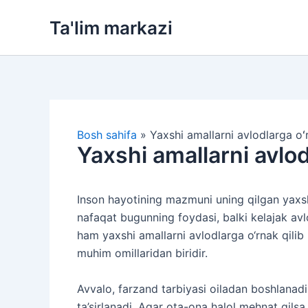
Skip
Ta'lim markazi
to
content
Bosh sahifa
»
Yaxshi amallarni avlodlarga oʻr
Yaxshi amallarni avlod
Inson hayotining mazmuni uning qilgan yaxshi
nafaqat bugunning foydasi, balki kelajak av
ham yaxshi amallarni avlodlarga o‘rnak qilib 
muhim omillaridan biridir.
Avvalo, farzand tarbiyasi oiladan boshlanad
ta’sirlanadi. Agar ota-ona halol mehnat qils