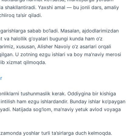
a shakllantiradi. Yaxshi amal — bu jonli dars, amaliy
iroq ta’sir qiladi.
zgarishlarga sabab bo‘ladi. Masalan, ajdodlarimizdan
at va halollik g‘oyalari bugungi kunda ham o‘z
arimiz, xususan,
Alisher Navoiy
o‘z asarlari orqali
 qilgan. U zotning ezgu ishlari va boy ma’naviy merosi
lib xizmat qilmoqda.
r
liklarni tushunmaslik kerak. Oddiygina bir kishiga
 intilish ham ezgu ishlardandir. Bunday ishlar ko‘paygan
yadi. Natijada sog‘lom, ma’naviy yetuk avlod voyaga
zamonda yoshlar turli ta’sirlarga duch kelmoqda.