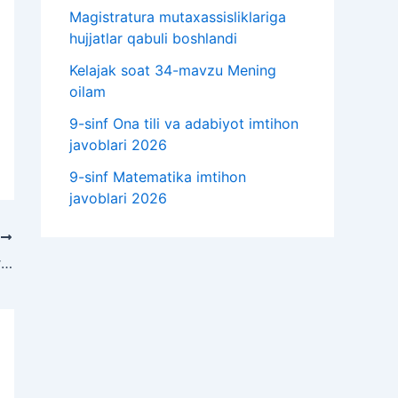
Magistratura mutaxassisliklariga
hujjatlar qabuli boshlandi
Kelajak soat 34-mavzu Mening
oilam
9-sinf Ona tili va adabiyot imtihon
javoblari 2026
9-sinf Matematika imtihon
javoblari 2026
T
Balli qizlar tadbiri uchun tanishtiruv sherlar