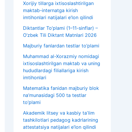
Xorijiy tillarga ixtisoslashtirilgan
maktab-internatga kirish
imtihonlari natijalari e’lon qilindi
Diktantlar To’plami (1–11-sinflar) –
O’zbek Tili Diktant Matnlari 2026
Majburiy fanlardan testlar to’plami
Muhammad al-Xorazmiy nomidagi
ixtisoslashtirilgan maktab va uning
hududlardagi filiallariga kirish
imtihonlari
Matematika fanidan majburiy blok
na’munasidagi 500 ta testlar
to’plami
Akademik litsey va kasbiy taʼlim
tashkilotlari pedagog kadrlarining
attestatsiya natijalari e’lon qilindi