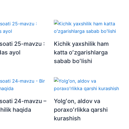
 soati 25-mavzu :
Kichik yaxshilik ham
as ayol
katta oʻzgarishlarga
sabab boʻlishi
 soati 24-mavzu –
Yolgʻon, aldov va
hilik haqida
poraxoʻrlikka qarshi
kurashish