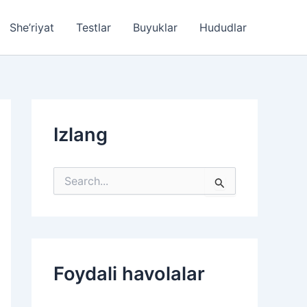
She’riyat
Testlar
Buyuklar
Hududlar
Izlang
S
e
a
r
c
h
f
Foydali havolalar
o
r
: