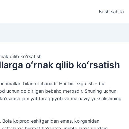
Bosh sahifa
nak qilib koʻrsatish
larga oʻrnak qilib koʻrsatish
 amallari bilan o‘lchanadi. Har bir ezgu ish – bu
lod uchun qoldirilgan bebaho merosdir. Shuning uchun
ko‘rsatish jamiyat taraqqiyoti va ma’naviy yuksalishining
i. Bola ko‘proq eshitganidan emas, ko‘rganidan
a, kattalarga hurmat ko‘rsatsa, muhtojlarga yordam