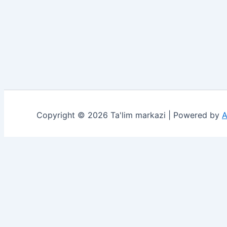
Copyright © 2026 Ta'lim markazi | Powered by
A
She'rlar
Insholar
Imtihon 2026