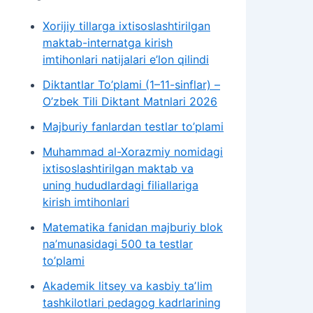
Xorijiy tillarga ixtisoslashtirilgan
maktab-internatga kirish
imtihonlari natijalari e’lon qilindi
Diktantlar To’plami (1–11-sinflar) –
O’zbek Tili Diktant Matnlari 2026
Majburiy fanlardan testlar to’plami
Muhammad al-Xorazmiy nomidagi
ixtisoslashtirilgan maktab va
uning hududlardagi filiallariga
kirish imtihonlari
Matematika fanidan majburiy blok
na’munasidagi 500 ta testlar
to’plami
Akademik litsey va kasbiy taʼlim
tashkilotlari pedagog kadrlarining