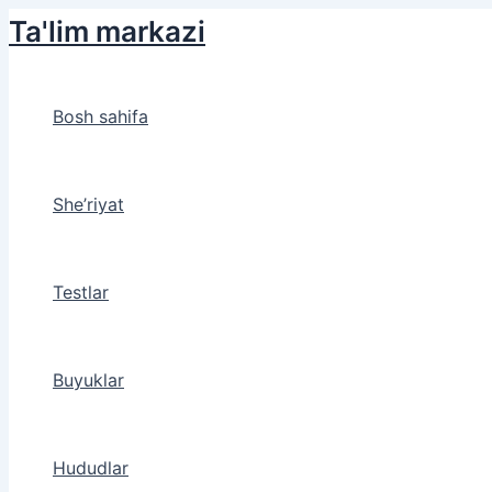
Skip
Ta'lim markazi
to
content
Bosh sahifa
She’riyat
Testlar
Buyuklar
Hududlar