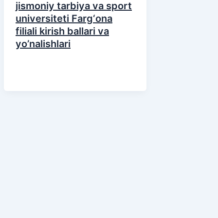
jismoniy tarbiya va sport
universiteti Farg‘ona
filiali kirish ballari va
yo’nalishlari