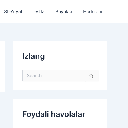
She’riyat
Testlar
Buyuklar
Hududlar
Izlang
S
e
a
r
c
h
f
Foydali havolalar
o
r
: