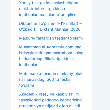
Xorijiy tillarga ixtisoslashtirilgan
maktab-internatga kirish
imtihonlari natijalari e’lon qilindi
Diktantlar To’plami (1–11-sinflar) –
O’zbek Tili Diktant Matnlari 2026
Majburiy fanlardan testlar to’plami
Muhammad al-Xorazmiy nomidagi
ixtisoslashtirilgan maktab va uning
hududlardagi filiallariga kirish
imtihonlari
Matematika fanidan majburiy blok
na’munasidagi 500 ta testlar
to’plami
Akademik litsey va kasbiy taʼlim
tashkilotlari pedagog kadrlarining
attestatsiya natijalari e’lon qilindi