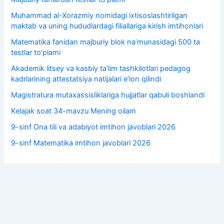
Muhammad al-Xorazmiy nomidagi ixtisoslashtirilgan
maktab va uning hududlardagi filiallariga kirish imtihonlari
Matematika fanidan majburiy blok na’munasidagi 500 ta
testlar to’plami
Akademik litsey va kasbiy taʼlim tashkilotlari pedagog
kadrlarining attestatsiya natijalari e’lon qilindi
Magistratura mutaxassisliklariga hujjatlar qabuli boshlandi
Kelajak soat 34-mavzu Mening oilam
9-sinf Ona tili va adabiyot imtihon javoblari 2026
9-sinf Matematika imtihon javoblari 2026