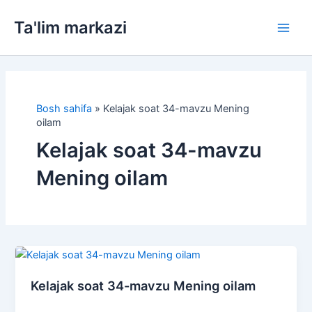
Skip
Ta'lim markazi
to
Main
content
Men
Bosh sahifa
»
Kelajak soat 34-mavzu Mening
oilam
Kelajak soat 34-mavzu
Mening oilam
Kelajak soat 34-mavzu Mening oilam