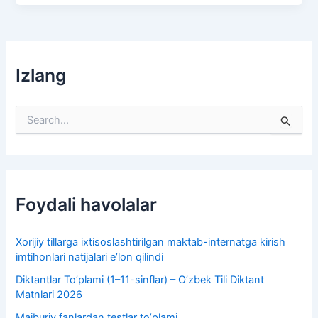
Izlang
S
e
a
r
c
h
f
Foydali havolalar
o
r
:
Xorijiy tillarga ixtisoslashtirilgan maktab-internatga kirish
imtihonlari natijalari e’lon qilindi
Diktantlar To’plami (1–11-sinflar) – O’zbek Tili Diktant
Matnlari 2026
Majburiy fanlardan testlar to’plami