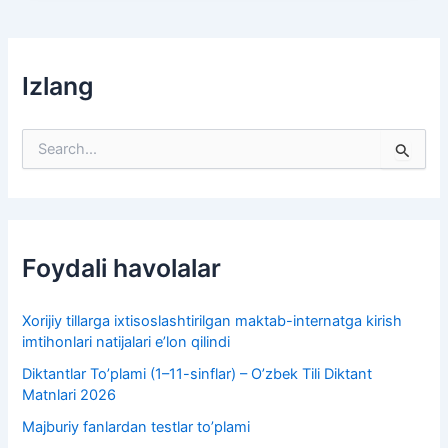
Izlang
S
e
a
r
c
h
f
Foydali havolalar
o
r
:
Xorijiy tillarga ixtisoslashtirilgan maktab-internatga kirish
imtihonlari natijalari e’lon qilindi
Diktantlar To’plami (1–11-sinflar) – O’zbek Tili Diktant
Matnlari 2026
Majburiy fanlardan testlar to’plami