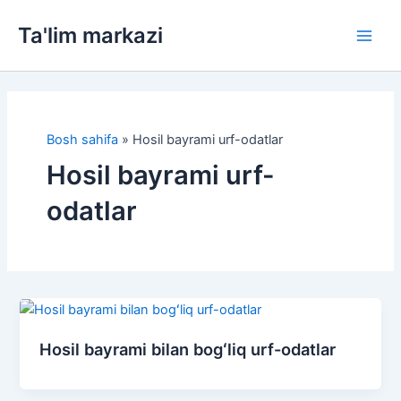
Skip
Ta'lim markazi
to
Main
content
Men
Bosh sahifa
»
Hosil bayrami urf-odatlar
Hosil bayrami urf-
odatlar
Hosil bayrami bilan bogʻliq urf-odatlar