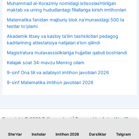
Muhammad al-Xorazmiy nomidagi ixtisoslashtirilgan
maktab va uning hududlardagi filiallariga kirish imtihonlari
Matematika fanidan majburiy blok na’munasidagi 500 ta
testlar to’plami
Akademik litsey va kasbiy taʼlim tashkilotlari pedagog
kadrlarining attestatsiya natijalari e’lon qilindi
Magistratura mutaxassisliklariga hujjatlar qabuli boshlandi
Kelajak soat 34-mavzu Mening oilam
9-sinf Ona tili va adabiyot imtihon javoblari 2026
9-sinf Matematika imtihon javoblari 2026
Copyright © 2026 Ta'lim markazi | Powered by
Astra WordPress
Theme
She'rlar
Insholar
Imtihon 2026
Darsliklar
Telgram