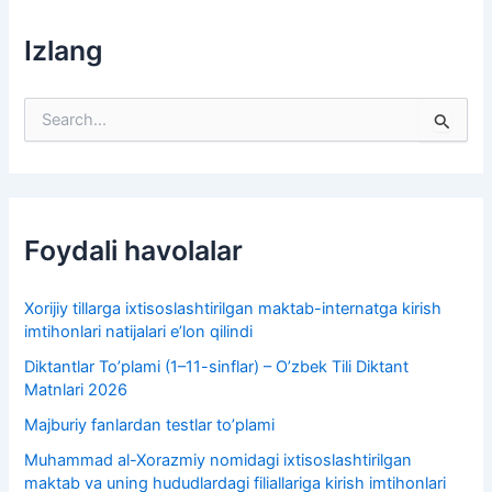
Izlang
S
e
a
r
c
h
f
Foydali havolalar
o
r
:
Xorijiy tillarga ixtisoslashtirilgan maktab-internatga kirish
imtihonlari natijalari e’lon qilindi
Diktantlar To’plami (1–11-sinflar) – O’zbek Tili Diktant
Matnlari 2026
Majburiy fanlardan testlar to’plami
Muhammad al-Xorazmiy nomidagi ixtisoslashtirilgan
maktab va uning hududlardagi filiallariga kirish imtihonlari