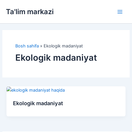
Skip
Ta'lim markazi
to
Main
content
Men
Bosh sahifa
»
Ekologik madaniyat
Ekologik madaniyat
Ekologik madaniyat