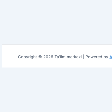
Copyright © 2026 Ta'lim markazi | Powered by
A
She'rlar
Insholar
Imtihon 2026