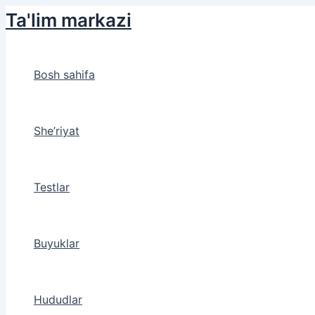
Skip
Ta'lim markazi
to
content
Bosh sahifa
She’riyat
Testlar
Buyuklar
Hududlar