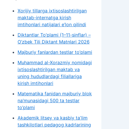
Xorijiy tillarga ixtisoslashtirilgan
maktab-internatga kirish
imtihonlari natijalari e’lon qilindi
Diktantlar To’plami (1–11-sinflar) –
O’zbek Tili Diktant Matnlari 2026
Majburiy fanlardan testlar to’plami
Muhammad al-Xorazmiy nomidagi
ixtisoslashtirilgan maktab va
uning hududlardagi filiallariga
kirish imtihonlari
Matematika fanidan majburiy blok
na’munasidagi 500 ta testlar
to’plami
Akademik litsey va kasbiy taʼlim
tashkilotlari pedagog kadrlarining