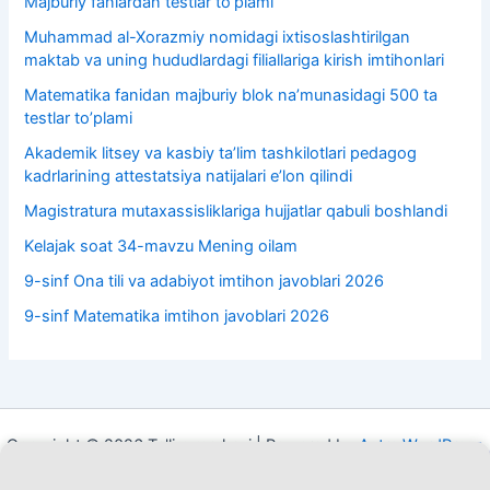
Majburiy fanlardan testlar to’plami
Muhammad al-Xorazmiy nomidagi ixtisoslashtirilgan
maktab va uning hududlardagi filiallariga kirish imtihonlari
Matematika fanidan majburiy blok na’munasidagi 500 ta
testlar to’plami
Akademik litsey va kasbiy taʼlim tashkilotlari pedagog
kadrlarining attestatsiya natijalari e’lon qilindi
Magistratura mutaxassisliklariga hujjatlar qabuli boshlandi
Kelajak soat 34-mavzu Mening oilam
9-sinf Ona tili va adabiyot imtihon javoblari 2026
9-sinf Matematika imtihon javoblari 2026
Copyright © 2026 Ta'lim markazi | Powered by
Astra WordPress
Theme