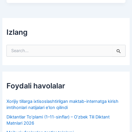
Izlang
S
e
a
r
c
h
f
Foydali havolalar
o
r
:
Xorijiy tillarga ixtisoslashtirilgan maktab-internatga kirish
imtihonlari natijalari e’lon qilindi
Diktantlar To’plami (1–11-sinflar) – O’zbek Tili Diktant
Matnlari 2026