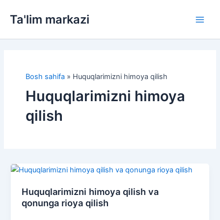
Skip
Ta'lim markazi
to
Main
content
Men
Bosh sahifa
»
Huquqlarimizni himoya qilish
Huquqlarimizni himoya
qilish
Huquqlarimizni himoya qilish va
qonunga rioya qilish