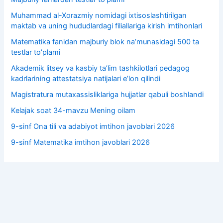
Muhammad al-Xorazmiy nomidagi ixtisoslashtirilgan
maktab va uning hududlardagi filiallariga kirish imtihonlari
Matematika fanidan majburiy blok na’munasidagi 500 ta
testlar to’plami
Akademik litsey va kasbiy taʼlim tashkilotlari pedagog
kadrlarining attestatsiya natijalari e’lon qilindi
Magistratura mutaxassisliklariga hujjatlar qabuli boshlandi
Kelajak soat 34-mavzu Mening oilam
9-sinf Ona tili va adabiyot imtihon javoblari 2026
9-sinf Matematika imtihon javoblari 2026