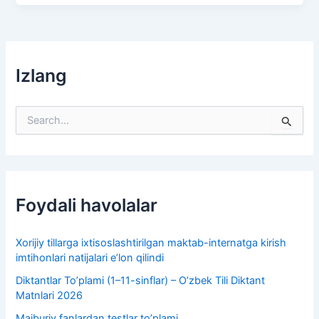
Izlang
S
e
a
r
c
h
f
Foydali havolalar
o
r
:
Xorijiy tillarga ixtisoslashtirilgan maktab-internatga kirish
imtihonlari natijalari e’lon qilindi
Diktantlar To’plami (1–11-sinflar) – O’zbek Tili Diktant
Matnlari 2026
Majburiy fanlardan testlar to’plami