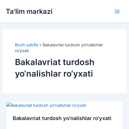
Skip
Ta'lim markazi
to
Main
content
Men
Bosh sahifa
»
Bakalavriat turdosh yo‘nalishlar
ro‘yxati
Bakalavriat turdosh
yo‘nalishlar ro‘yxati
Bakalavriat turdosh yo‘nalishlar ro‘yxati