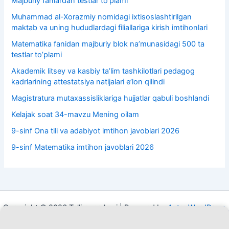
Majburiy fanlardan testlar to’plami
Muhammad al-Xorazmiy nomidagi ixtisoslashtirilgan
maktab va uning hududlardagi filiallariga kirish imtihonlari
Matematika fanidan majburiy blok na’munasidagi 500 ta
testlar to’plami
Akademik litsey va kasbiy taʼlim tashkilotlari pedagog
kadrlarining attestatsiya natijalari e’lon qilindi
Magistratura mutaxassisliklariga hujjatlar qabuli boshlandi
Kelajak soat 34-mavzu Mening oilam
9-sinf Ona tili va adabiyot imtihon javoblari 2026
9-sinf Matematika imtihon javoblari 2026
Copyright © 2026 Ta'lim markazi | Powered by
Astra WordPress
Theme