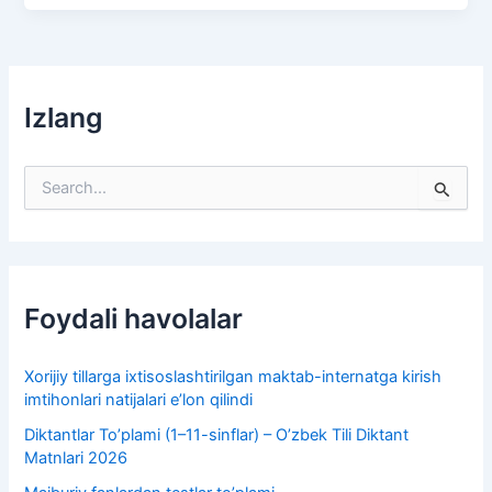
Izlang
S
e
a
r
c
h
f
Foydali havolalar
o
r
:
Xorijiy tillarga ixtisoslashtirilgan maktab-internatga kirish
imtihonlari natijalari e’lon qilindi
Diktantlar To’plami (1–11-sinflar) – O’zbek Tili Diktant
Matnlari 2026