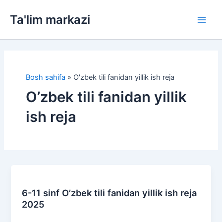
Skip
Ta'lim markazi
to
Main
content
Men
Bosh sahifa
»
O'zbek tili fanidan yillik ish reja
O’zbek tili fanidan yillik
ish reja
6-11 sinf O’zbek tili fanidan yillik ish reja
2025