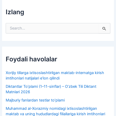
Izlang
S
e
a
r
c
h
f
Foydali havolalar
o
r
:
Xorijiy tillarga ixtisoslashtirilgan maktab-internatga kirish
imtihonlari natijalari e’lon qilindi
Diktantlar To’plami (1–11-sinflar) – O’zbek Tili Diktant
Matnlari 2026
Majburiy fanlardan testlar to’plami
Muhammad al-Xorazmiy nomidagi ixtisoslashtirilgan
maktab va uning hududlardagi filiallariga kirish imtihonlari