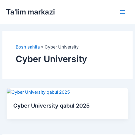
Skip
Ta'lim markazi
to
Main
content
Men
Bosh sahifa
»
Cyber University
Cyber University
Cyber University qabul 2025