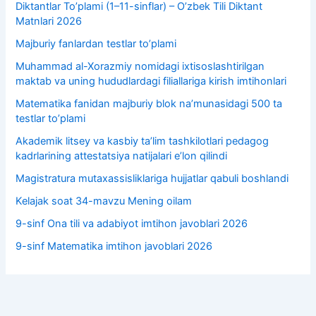
Diktantlar To’plami (1–11-sinflar) – O’zbek Tili Diktant
Matnlari 2026
Majburiy fanlardan testlar to’plami
Muhammad al-Xorazmiy nomidagi ixtisoslashtirilgan
maktab va uning hududlardagi filiallariga kirish imtihonlari
Matematika fanidan majburiy blok na’munasidagi 500 ta
testlar to’plami
Akademik litsey va kasbiy taʼlim tashkilotlari pedagog
kadrlarining attestatsiya natijalari e’lon qilindi
Magistratura mutaxassisliklariga hujjatlar qabuli boshlandi
Kelajak soat 34-mavzu Mening oilam
9-sinf Ona tili va adabiyot imtihon javoblari 2026
9-sinf Matematika imtihon javoblari 2026