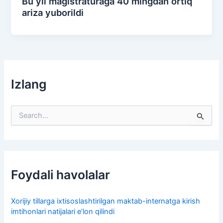
Bu yil magistraturaga 40 mingdan ortiq
ariza yuborildi
Izlang
S
e
a
r
c
h
f
Foydali havolalar
o
r
:
Xorijiy tillarga ixtisoslashtirilgan maktab-internatga kirish
imtihonlari natijalari e’lon qilindi