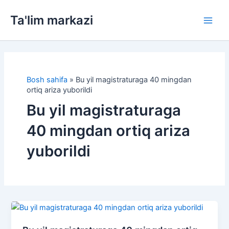
Skip
Ta'lim markazi
to
Main
content
Men
Bosh sahifa
»
Bu yil magistraturaga 40 mingdan
ortiq ariza yuborildi
Bu yil magistraturaga
40 mingdan ortiq ariza
yuborildi