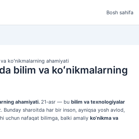
Bosh sahifa
va koʻnikmalarning ahamiyati
a bilim va koʻnikmalarning
arning ahamiyati.
21-asr — bu
bilim va texnologiyalar
ez. Bunday sharoitda har bir inson, ayniqsa yosh avlod,
tishi uchun nafaqat bilimga, balki amaliy
ko‘nikma va