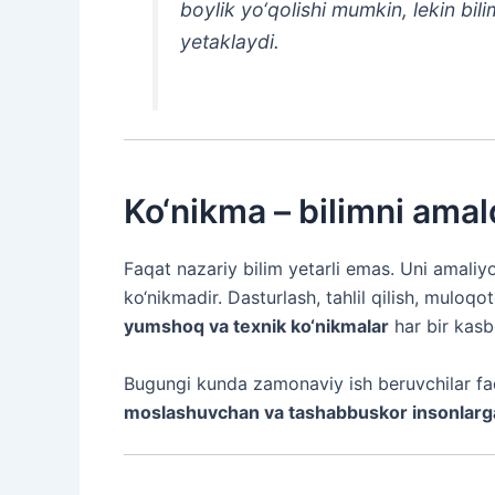
boylik yo‘qolishi mumkin, lekin bil
yetaklaydi.
Ko‘nikma – bilimni amald
Faqat nazariy bilim yetarli emas. Uni amali
ko‘nikmadir. Dasturlash, tahlil qilish, muloq
yumshoq va texnik ko‘nikmalar
har bir kasb
Bugungi kunda zamonaviy ish beruvchilar f
moslashuvchan va tashabbuskor insonlarg