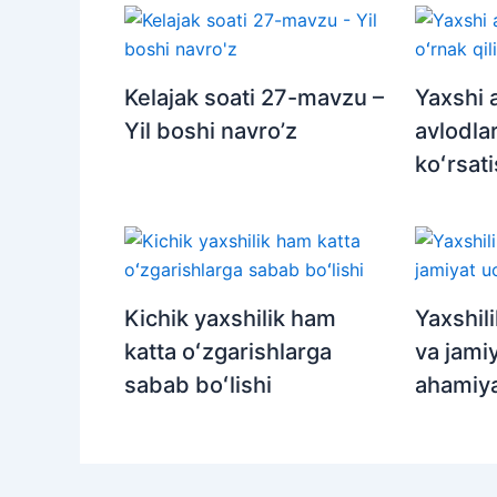
Kelajak soati 27-mavzu –
Yaxshi 
Yil boshi navro’z
avlodlar
koʻrsat
Kichik yaxshilik ham
Yaxshili
katta oʻzgarishlarga
va jami
sabab boʻlishi
ahamiya