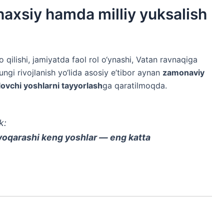
shaxsiy hamda milliy yuksalish
o qilishi, jamiyatda faol rol o‘ynashi, Vatan ravnaqiga
ngi rivojlanish yo‘lida asosiy e’tibor aynan
zamonaviy
lovchi yoshlarni tayyorlash
ga qaratilmoqda.
k:
yoqarashi keng yoshlar — eng katta