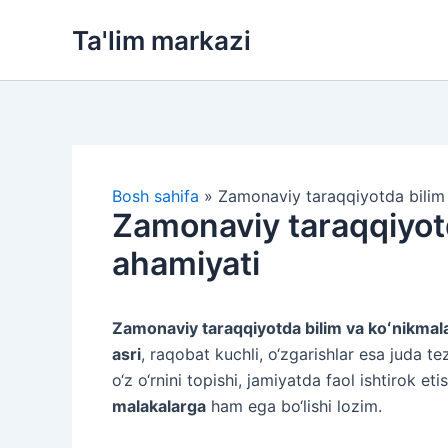
Skip
Ta'lim markazi
to
content
Bosh sahifa
»
Zamonaviy taraqqiyotda bilim 
Zamonaviy taraqqiyotd
ahamiyati
Zamonaviy taraqqiyotda bilim va koʻnikmal
asri
, raqobat kuchli, o‘zgarishlar esa juda t
o‘z o‘rnini topishi, jamiyatda faol ishtirok e
malakalarga
ham ega bo‘lishi lozim.