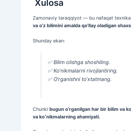
Xulosa
Zamonaviy taraqqiyot — bu nafaqat texnika, b
va o‘z bilimini amalda qo‘llay oladigan shaxs
Shunday ekan:
✅ Bilim olishga shoshiling.
✅ Ko‘nikmalarni rivojlantiring.
✅ O‘rganishni to‘xtatmang.
Chunki
bugun o‘rganilgan har bir bilim va 
va koʻnikmalarning ahamiyati.