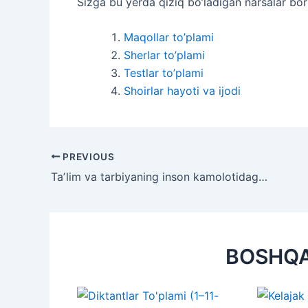
Sizga bu yerda qiziq bo’ladigan narsalar bor
Maqollar to’plami
Sherlar to’plami
Testlar to’plami
Shoirlar hayoti va ijodi
Post
PREVIOUS
navigation
Taʼlim va tarbiyaning inson kamolotidagi oʻrni
BOSHQ