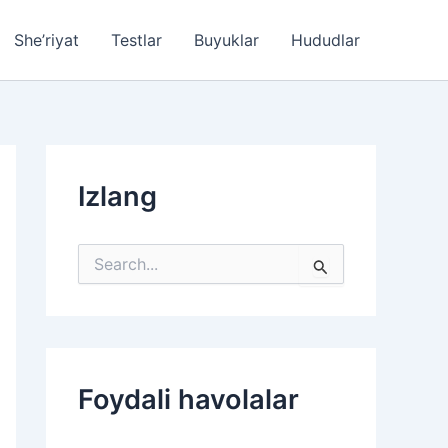
She’riyat
Testlar
Buyuklar
Hududlar
Izlang
S
e
a
r
c
h
f
Foydali havolalar
o
r
: