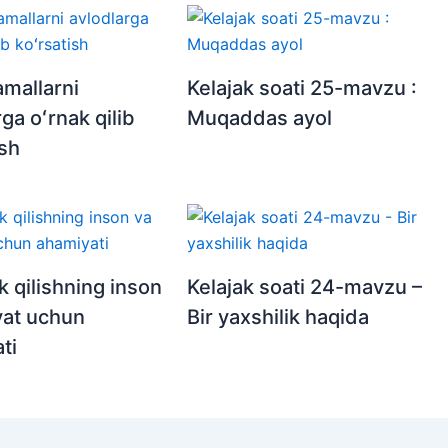
amallarni
Kelajak soati 25-mavzu :
ga oʻrnak qilib
Muqaddas ayol
ish
k qilishning inson
Kelajak soati 24-mavzu –
yat uchun
Bir yaxshilik haqida
ti