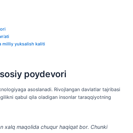
ori
n’ati
milliy yuksalish kaliti
asosiy poydevori
nologiyaga asoslanadi. Rivojlangan davlatlar tajribasi
angilikni qabul qila oladigan insonlar taraqqiyotning
n xalq maqolida chuqur haqiqat bor. Chunki