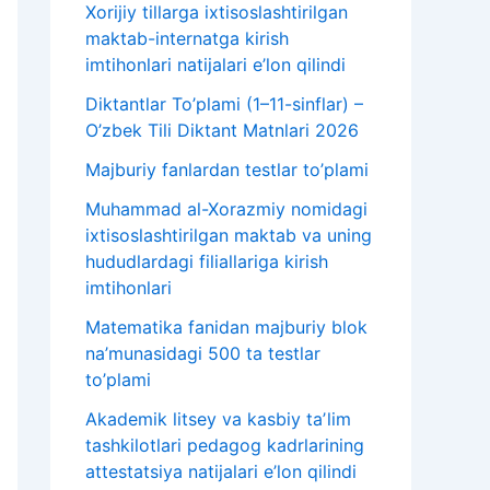
Xorijiy tillarga ixtisoslashtirilgan
maktab-internatga kirish
imtihonlari natijalari e’lon qilindi
Diktantlar To’plami (1–11-sinflar) –
O’zbek Tili Diktant Matnlari 2026
Majburiy fanlardan testlar to’plami
Muhammad al-Xorazmiy nomidagi
ixtisoslashtirilgan maktab va uning
hududlardagi filiallariga kirish
imtihonlari
Matematika fanidan majburiy blok
na’munasidagi 500 ta testlar
to’plami
Akademik litsey va kasbiy taʼlim
tashkilotlari pedagog kadrlarining
attestatsiya natijalari e’lon qilindi