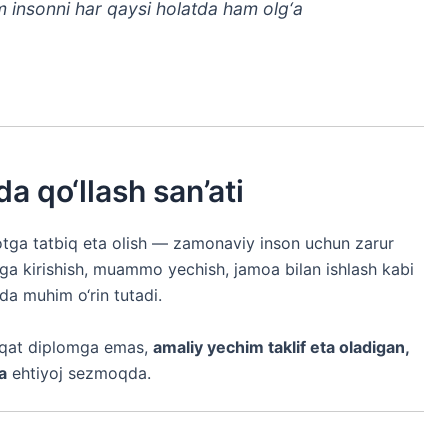
im insonni har qaysi holatda ham olg‘a
a qo‘llash san’ati
yotga tatbiq eta olish — zamonaviy inson uchun zarur
otga kirishish, muammo yechish, jamoa bilan ishlash kabi
da muhim o‘rin tutadi.
aqat diplomga emas,
amaliy yechim taklif eta oladigan,
a
ehtiyoj sezmoqda.