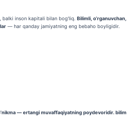
alki inson kapitali bilan bog‘liq.
Bilimli, o‘rganuvchan,
lar
— har qanday jamiyatning eng bebaho boyligidir.
ko‘nikma — ertangi muvaffaqiyatning poydevoridir. bilim