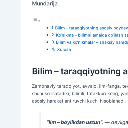
Mundarija
Bilim – taraqqiyotning asosiy poydev
Ko‘nikma – bilimni amalda qo‘llash sa
Bilim va ko‘nikmalar – shaxsiy hamda 
Xulosa
Bilim – taraqqiyotning 
Zamonaviy taraqqiyot, avvalo, ilm-fanga, tex
shuni ko‘rsatadiki, bilimli, tafakkuri keng, y
asosiy harakatlantiruvchi kuchi hisoblanadi.
“Ilm – boylikdan ustun”,
— deyilga