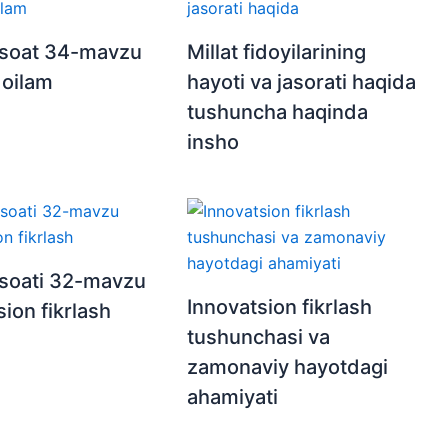
 soat 34-mavzu
Millat fidoyilarining
oilam
hayoti va jasorati haqida
tushuncha haqinda
insho
 soati 32-mavzu
Innovatsion fikrlash
ion fikrlash
tushunchasi va
zamonaviy hayotdagi
ahamiyati